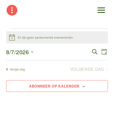
Doorgaan
naar
inhoud
Evenementen
Er zijn geen aankomende evenementen.
Bericht
in
8/7/2026
Ev
Evene
ZOEKEN
DAG
augustus
Selecteer
Zoeke
we
een
VOLGENDE DAG
en
Vorige dag
na
7,
datum.
weerg
2026
ABONNEER OP KALENDER
navigat