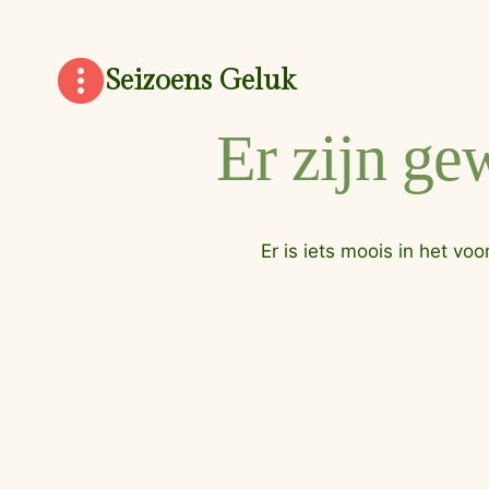
Doorgaan
naar
inhoud
Seizoens Geluk
Er zijn ge
Er is iets moois in het v