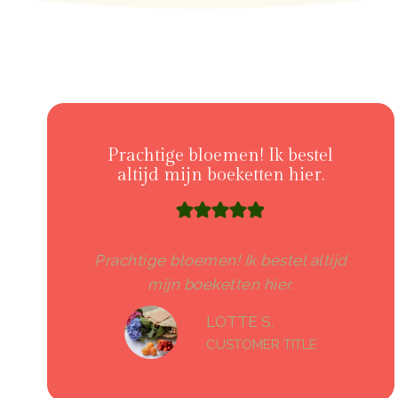
Prachtige bloemen! Ik bestel
altijd mijn boeketten hier.
Prachtige bloemen! Ik bestel altijd
mijn boeketten hier.
LOTTE S.
CUSTOMER TITLE