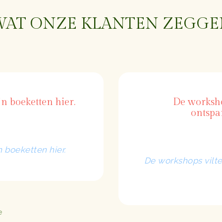
WAT ONZE KLANTEN ZEGGE
jn boeketten hier.
De worksho
ontspa
n boeketten hier.
De workshops vilte
e