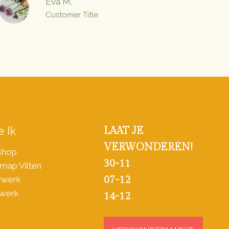
Eva M.
Customer Title
 Ik
LAAT JE
VERWONDEREN!
shop
30-11
map Vilten
07-12
wwerk
werk
14-12