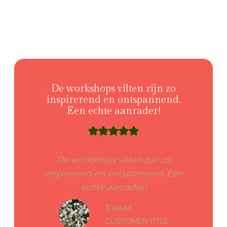
De workshops vilten zijn zo
inspirerend en ontspannend.
Een echte aanrader!
De workshops vilten zijn zo
inspirerend en ontspannend. Een
echte aanrader!
EVA M.
CUSTOMER TITLE