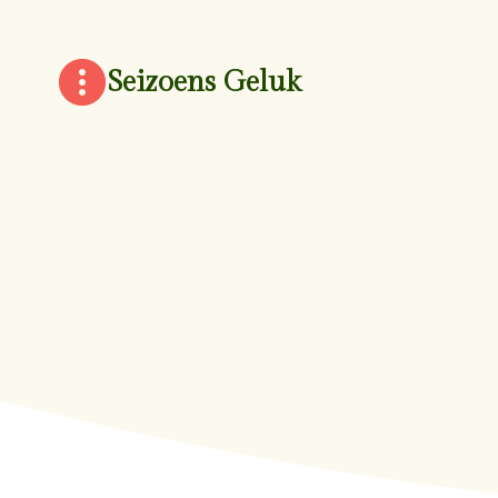
Doorgaan
naar
inhoud
Seizoens Geluk