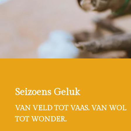
Seizoens Geluk
VAN VELD TOT VAAS. VAN WOL
TOT WONDER.