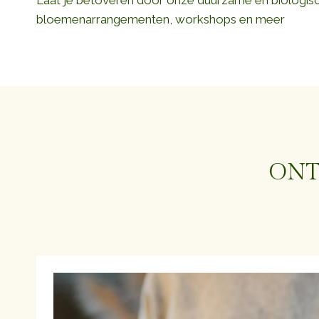
Laat je betoveren door onze duurzame en biologis
bloemenarrangementen, workshops en meer
ONT