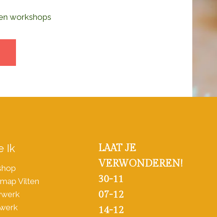
en workshops
 Ik
LAAT JE
VERWONDEREN!
shop
30-11
map Vilten
07-12
wwerk
werk
14-12